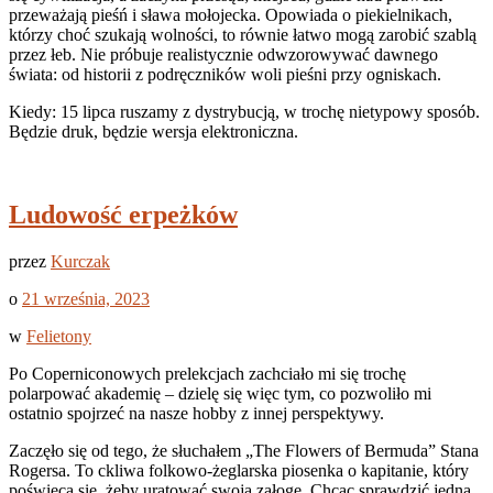
przeważają pieśń i sława mołojecka. Opowiada o piekielnikach,
którzy choć szukają wolności, to równie łatwo mogą zarobić szablą
przez łeb. Nie próbuje realistycznie odwzorowywać dawnego
świata: od historii z podręczników woli pieśni przy ogniskach.
Kiedy: 15 lipca ruszamy z dystrybucją, w trochę nietypowy sposób.
Będzie druk, będzie wersja elektroniczna.
Ludowość erpeżków
przez
Kurczak
o
21 września, 2023
w
Felietony
Po Coperniconowych prelekcjach zachciało mi się trochę
polarpować akademię – dzielę się więc tym, co pozwoliło mi
ostatnio spojrzeć na nasze hobby z innej perspektywy.
Zaczęło się od tego, że słuchałem „The Flowers of Bermuda” Stana
Rogersa. To ckliwa folkowo-żeglarska piosenka o kapitanie, który
poświęca się, żeby uratować swoją załogę. Chcąc sprawdzić jedna