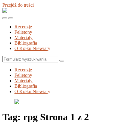
Przejdź do treści
Kołek
Niewiary
Przełącz
Przełącz
menu
pole
Recenzje
mobilne
wyszukiwania
Felietony
Materiały
Bibliografia
O Kołku Niewiary
Szukaj
Recenzje
Felietony
Materiały
Bibliografia
O Kołku Niewiary
Tag:
rpg
Strona 1 z 2