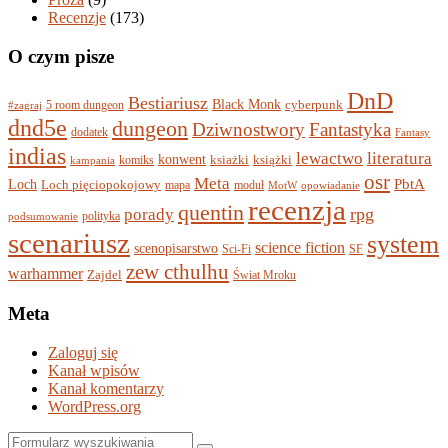
Recenzje
(173)
O czym pisze
DnD
Bestiariusz
Black Monk
5 room dungeon
cyberpunk
#zagraj
dnd5e
dungeon
Dziwnostwory
Fantastyka
dodatek
Fantasy
indias
lewactwo
literatura
konwent
komiks
ksiażki
książki
kampania
osr
Meta
PbtA
Loch
Loch pięciopokojowy
mapa
moduł
MotW
opowiadanie
recenzja
quentin
rpg
porady
polityka
podsumowanie
scenariusz
system
science fiction
scenopisarstwo
Sci-Fi
SF
zew cthulhu
warhammer
Zajdel
Świat Mroku
Meta
Zaloguj się
Kanał wpisów
Kanał komentarzy
WordPress.org