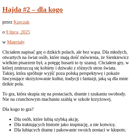
Hajda #2 – dla kogo
przez
Kurczak
o
9 lipca, 2025
w
Materiały
Chciałem napisać grę o dzikich polach, ale bez wąsa. Dla młodych,
otwartych na świat osób, które mają dość mówienia, że Sienkiewicz
wielkim pisarzem był, a potęgę husarii to ty szanuj. Chciałem gry, w
której zmieszczą się kobiety i dziwaki z różnych stron świata.
Takiej, która spróbuje wyjść poza polską perspektywę i pokaże
fascynujące skrzyżowanie kultur, tradycji i fantazji, jaką są dla mnie
dzikie pola.
To gra, która skupia się na postaciach, dramie i szukaniu swobody.
Nie na crunchowym machaniu szablą w szkole krzyżowej.
Dla kogo to gra?
Dla osób, które lubią szybką akcję.
Dla traktujących historie jako inspirację, a nie kotwicę.
Dla lubiących dramę i pakowanie swoich postaci w kłopoty.