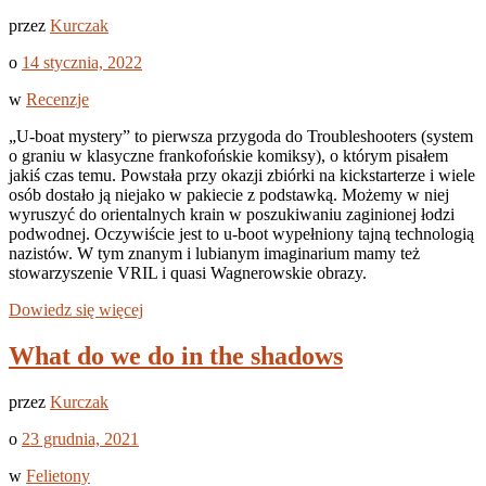
przez
Kurczak
o
14 stycznia, 2022
w
Recenzje
„U-boat mystery” to pierwsza przygoda do Troubleshooters (system
o graniu w klasyczne frankofońskie komiksy), o którym pisałem
jakiś czas temu. Powstała przy okazji zbiórki na kickstarterze i wiele
osób dostało ją niejako w pakiecie z podstawką. Możemy w niej
wyruszyć do orientalnych krain w poszukiwaniu zaginionej łodzi
podwodnej. Oczywiście jest to u-boot wypełniony tajną technologią
nazistów. W tym znanym i lubianym imaginarium mamy też
stowarzyszenie VRIL i quasi Wagnerowskie obrazy.
Dowiedz się więcej
What do we do in the shadows
przez
Kurczak
o
23 grudnia, 2021
w
Felietony