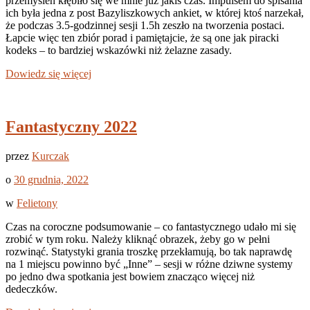
przemyśleń kłębiło się we mnie już jakiś czas. Impulsem do spisania
ich była jedna z post Bazyliszkowych ankiet, w której ktoś narzekał,
że podczas 3.5-godzinnej sesji 1.5h zeszło na tworzenia postaci.
Łapcie więc ten zbiór porad i pamiętajcie, że są one jak piracki
kodeks – to bardziej wskazówki niż żelazne zasady.
Dowiedz się więcej
Fantastyczny 2022
przez
Kurczak
o
30 grudnia, 2022
w
Felietony
Czas na coroczne podsumowanie – co fantastycznego udało mi się
zrobić w tym roku. Należy kliknąć obrazek, żeby go w pełni
rozwinąć. Statystyki grania troszkę przekłamują, bo tak naprawdę
na 1 miejscu powinno być „Inne” – sesji w różne dziwne systemy
po jedno dwa spotkania jest bowiem znacząco więcej niż
dedeczków.