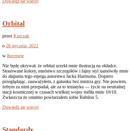
Dowiedz się więcej
Orbital
przez
Kurczak
o
28 stycznia, 2022
w
Recenzje
Nie będę ukrywał, że orbital urzekł mnie ilustracją na okładce.
Stonowane kolory, mnóstwo szczegółów i fajny styl namówiły mnie
do złapania tego erpega autorstwa Jacka Harrisona. Dopiero
przeglądając, zauważyłem, z gatunku bez mistrza gry. Nie powiem,
żebym za nimi przepadał, ale za to tematyka — życie na neutralnej
stacji kosmicznej w czasach wielkiej wojny trafiła mnie 10/10.
Zwłaszcza że ostatnio powtarzałem sobie Babilon 5.
Dowiedz się więcej
Standardy