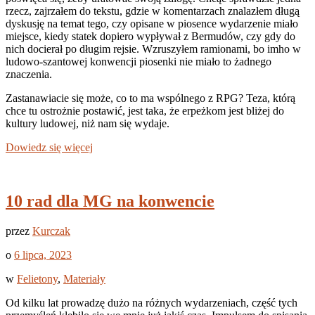
rzecz, zajrzałem do tekstu, gdzie w komentarzach znalazłem długą
dyskusję na temat tego, czy opisane w piosence wydarzenie miało
miejsce, kiedy statek dopiero wypływał z Bermudów, czy gdy do
nich docierał po długim rejsie. Wzruszyłem ramionami, bo imho w
ludowo-szantowej konwencji piosenki nie miało to żadnego
znaczenia.
Zastanawiacie się może, co to ma wspólnego z RPG? Teza, którą
chce tu ostrożnie postawić, jest taka, że erpeżkom jest bliżej do
kultury ludowej, niż nam się wydaje.
Dowiedz się więcej
10 rad dla MG na konwencie
przez
Kurczak
o
6 lipca, 2023
w
Felietony
,
Materiały
Od kilku lat prowadzę dużo na różnych wydarzeniach, część tych