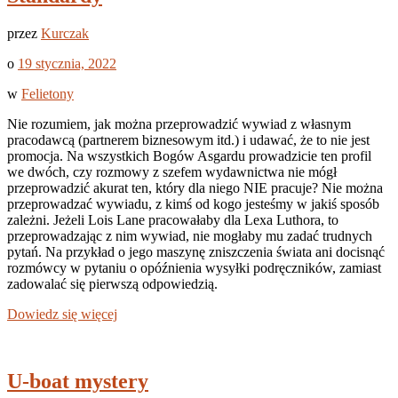
przez
Kurczak
o
19 stycznia, 2022
w
Felietony
Nie rozumiem, jak można przeprowadzić wywiad z własnym
pracodawcą (partnerem biznesowym itd.) i udawać, że to nie jest
promocja. Na wszystkich Bogów Asgardu prowadzicie ten profil
we dwóch, czy rozmowy z szefem wydawnictwa nie mógł
przeprowadzić akurat ten, który dla niego NIE pracuje? Nie można
przeprowadzać wywiadu, z kimś od kogo jesteśmy w jakiś sposób
zależni. Jeżeli Lois Lane pracowałaby dla Lexa Luthora, to
przeprowadzając z nim wywiad, nie mogłaby mu zadać trudnych
pytań. Na przykład o jego maszynę zniszczenia świata ani docisnąć
rozmówcy w pytaniu o opóźnienia wysyłki podręczników, zamiast
zadowalać się pierwszą odpowiedzią.
Dowiedz się więcej
U-boat mystery