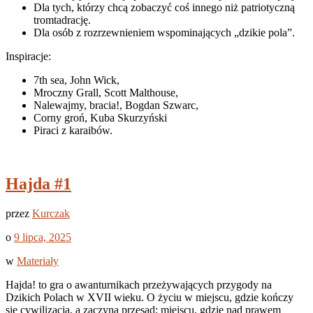
Dla tych, którzy chcą zobaczyć coś innego niż patriotyczną
tromtadrację.
Dla osób z rozrzewnieniem wspominających „dzikie pola”.
Inspiracje:
7th sea, John Wick,
Mroczny Grall, Scott Malthouse,
Nalewajmy, bracia!, Bogdan Szwarc,
Corny groń, Kuba Skurzyński
Piraci z karaibów.
Hajda #1
przez
Kurczak
o
9 lipca, 2025
w
Materiały
Hajda! to gra o awanturnikach przeżywających przygody na
Dzikich Polach w XVII wieku. O życiu w miejscu, gdzie kończy
się cywilizacja, a zaczyna przesąd; miejscu, gdzie nad prawem