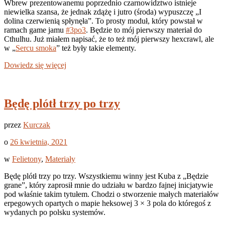
Wbrew prezentowanemu poprzednio czarnowidztwo istnieje
niewielka szansa, że jednak zdążę i jutro (środa) wypuszczę „I
dolina czerwienią spłynęła”. To prosty moduł, który powstał w
ramach game jamu
#3po3
. Będzie to mój pierwszy materiał do
Cthulhu. Już miałem napisać, że to też mój pierwszy hexcrawl, ale
w „
Sercu smoka
” też były takie elementy.
Dowiedz się więcej
Będę plótł trzy po trzy
przez
Kurczak
o
26 kwietnia, 2021
w
Felietony
,
Materiały
Będę plótł trzy po trzy. Wszystkiemu winny jest Kuba z „Będzie
grane”, który zaprosił mnie do udziału w bardzo fajnej inicjatywie
pod właśnie takim tytułem. Chodzi o stworzenie małych materiałów
erpegowych opartych o mapie heksowej 3 × 3 pola do któregoś z
wydanych po polsku systemów.