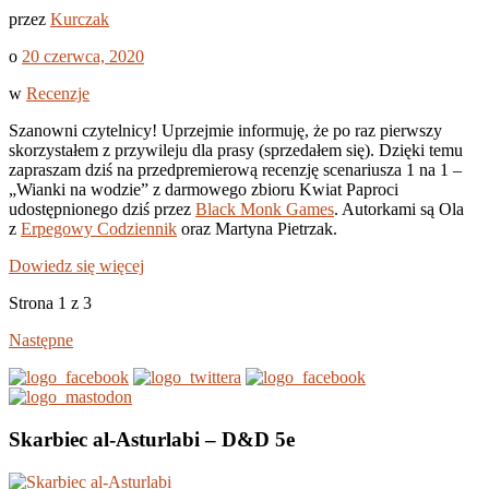
przez
Kurczak
o
20 czerwca, 2020
w
Recenzje
Szanowni czytelnicy! Uprzejmie informuję, że po raz pierwszy
skorzystałem z przywileju dla prasy (sprzedałem się). Dzięki temu
zapraszam dziś na przedpremierową recenzję scenariusza 1 na 1 –
„Wianki na wodzie” z darmowego zbioru Kwiat Paproci
udostępnionego dziś przez
Black Monk Games
. Autorkami są Ola
z
Erpegowy Codziennik
oraz Martyna Pietrzak.
Dowiedz się więcej
Strona 1 z 3
Następne
Skarbiec al-Asturlabi – D&D 5e