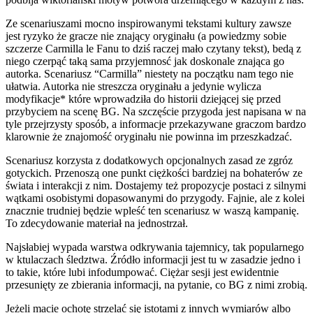
Ze scenariuszami mocno inspirowanymi tekstami kultury zawsze
jest ryzyko że gracze nie znający oryginału (a powiedzmy sobie
szczerze Carmilla le Fanu to dziś raczej mało czytany tekst), bedą z
niego czerpąć taką sama przyjemnosć jak doskonale znająca go
autorka. Scenariusz “Carmilla” niestety na początku nam tego nie
ułatwia. Autorka nie streszcza oryginału a jedynie wylicza
modyfikacje* które wprowadziła do historii dziejącej się przed
przybyciem na scenę BG. Na szczęście przygoda jest napisana w na
tyle przejrzysty sposób, a informacje przekazywane graczom bardzo
klarownie że znajomość oryginału nie powinna im przeszkadzać.
Scenariusz korzysta z dodatkowych opcjonalnych zasad ze zgróz
gotyckich. Przenoszą one punkt ciężkości bardziej na bohaterów ze
świata i interakcji z nim. Dostajemy też propozycje postaci z silnymi
wątkami osobistymi dopasowanymi do przygody. Fajnie, ale z kolei
znacznie trudniej będzie wpleść ten scenariusz w waszą kampanię.
To zdecydowanie materiał na jednostrzał.
Najsłabiej wypada warstwa odkrywania tajemnicy, tak popularnego
w ktulaczach śledztwa. Źródło informacji jest tu w zasadzie jedno i
to takie, które lubi infodumpować. Ciężar sesji jest ewidentnie
przesunięty ze zbierania informacji, na pytanie, co BG z nimi zrobią.
Jeżeli macie ochotę strzelać się istotami z innych wymiarów albo