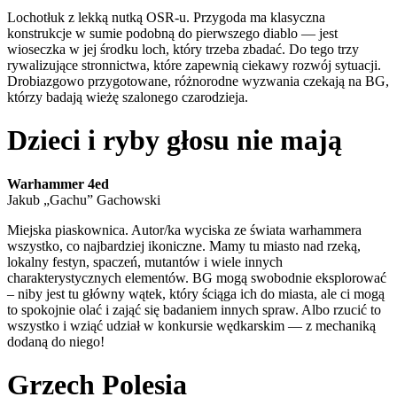
Lochotłuk z lekką nutką OSR-u. Przygoda ma klasyczna
konstrukcje w sumie podobną do pierwszego diablo — jest
wioseczka w jej środku loch, który trzeba zbadać. Do tego trzy
rywalizujące stronnictwa, które zapewnią ciekawy rozwój sytuacji.
Drobiazgowo przygotowane, różnorodne wyzwania czekają na BG,
którzy badają wieżę szalonego czarodzieja.
Dzieci i ryby głosu nie mają
Warhammer 4ed
Jakub „Gachu” Gachowski
Miejska piaskownica. Autor/ka wyciska ze świata warhammera
wszystko, co najbardziej ikoniczne. Mamy tu miasto nad rzeką,
lokalny festyn, spaczeń, mutantów i wiele innych
charakterystycznych elementów. BG mogą swobodnie eksplorować
– niby jest tu główny wątek, który ściąga ich do miasta, ale ci mogą
to spokojnie olać i zająć się badaniem innych spraw. Albo rzucić to
wszystko i wziąć udział w konkursie wędkarskim — z mechaniką
dodaną do niego!
Grzech Polesia