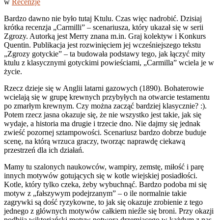
w
Recenzje
Bardzo dawno nie było tutaj Ktulu. Czas więc nadrobić. Dzisiaj
krótka recenzja „Carmilli” – scenariusza, który ukazał się w serii
Zgrozy. Autorką jest Merry znana m.in. Graj kolektyw i Konkurs
Quentin. Publikacja jest rozwinięciem jej wcześniejszego tekstu
„Zgrozy gotyckie” – ta budowała podstawy tego, jak łączyć mity
ktulu z klasycznymi gotyckimi powieściami, „Carmilla” wciela je w
życie.
Rzecz dzieje się w Anglii latarni gazowych (1890). Bohaterowie
wcielają się w grupę krewnych przybyłych na otwarcie testamentu
po zmarłym krewnym. Czy można zacząć bardziej klasycznie? :).
Potem rzecz jasna okazuje się, że nie wszystko jest takie, jak się
wydaje, a historia ma drugie i trzecie dno. Nie dajmy się jednak
zwieść pozornej sztampowości. Scenariusz bardzo dobrze buduje
scenę, na którą wrzuca graczy, tworząc naprawdę ciekawą
przestrzeń dla ich działań.
Mamy tu szalonych naukowców, wampiry, zemstę, miłość i parę
innych motywów gotujących się w kotle wiejskiej posiadłości.
Kotle, który tylko czeka, żeby wybuchnąć. Bardzo podoba mi się
motyw z „fałszywym podejrzanym” – o ile normalnie takie
zagrywki są dość ryzykowne, to jak się okazuje zrobienie z tego
jednego z głównych motywów całkiem nieźle się broni. Przy okazji
podbija wiktoriański motyw potwora drzemiącego w każdym z nas.