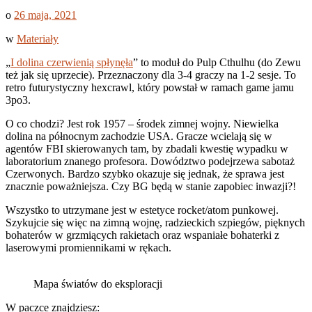
o
26 maja, 2021
w
Materiały
„
I dolina czerwienią spłynęła
” to moduł do Pulp Cthulhu (do Zewu
też jak się uprzecie). Przeznaczony dla 3-4 graczy na 1-2 sesje. To
retro futurystyczny hexcrawl, który powstał w ramach game jamu
3po3.
O co chodzi? Jest rok 1957 – środek zimnej wojny. Niewielka
dolina na północnym zachodzie USA. Gracze wcielają się w
agentów FBI skierowanych tam, by zbadali kwestię wypadku w
laboratorium znanego profesora. Dowództwo podejrzewa sabotaż
Czerwonych. Bardzo szybko okazuje się jednak, że sprawa jest
znacznie poważniejsza. Czy BG będą w stanie zapobiec inwazji?!
Wszystko to utrzymane jest w estetyce rocket/atom punkowej.
Szykujcie się więc na zimną wojnę, radzieckich szpiegów, pięknych
bohaterów w grzmiących rakietach oraz wspaniałe bohaterki z
laserowymi promiennikami w rękach.
Mapa światów do eksploracji
W paczce znajdziesz: