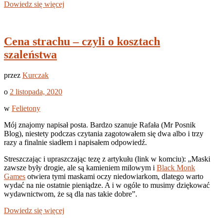
Dowiedz się więcej
Cena strachu – czyli o kosztach
szaleństwa
przez
Kurczak
o
2 listopada, 2020
w
Felietony
Mój znajomy napisał posta. Bardzo szanuje Rafała (Mr Posnik
Blog), niestety podczas czytania zagotowałem się dwa albo i trzy
razy a finalnie siadłem i napisałem odpowiedź.
Streszczając i upraszczając tezę z artykułu (link w komciu): „Maski
zawsze były drogie, ale są kamieniem milowym i
Black Monk
Games
otwiera tymi maskami oczy niedowiarkom, dlatego warto
wydać na nie ostatnie pieniądze. A i w ogóle to musimy dziękować
wydawnictwom, że są dla nas takie dobre”.
Dowiedz się więcej