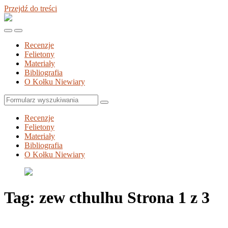
Przejdź do treści
Kołek
Niewiary
Przełącz
Przełącz
menu
pole
Recenzje
mobilne
wyszukiwania
Felietony
Materiały
Bibliografia
O Kołku Niewiary
Szukaj
Recenzje
Felietony
Materiały
Bibliografia
O Kołku Niewiary
Tag:
zew cthulhu
Strona 1 z 3