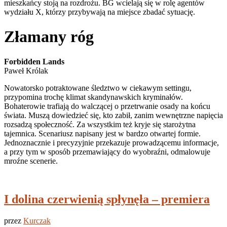
mieszkańcy stoją na rozdrożu. BG wcielają się w rolę agentów
wydziału X, którzy przybywają na miejsce zbadać sytuację.
Złamany róg
Forbidden Lands
Paweł Królak
Nowatorsko potraktowane śledztwo w ciekawym settingu,
przypomina trochę klimat skandynawskich kryminałów.
Bohaterowie trafiają do walczącej o przetrwanie osady na końcu
świata. Muszą dowiedzieć się, kto zabił, zanim wewnętrzne napięcia
rozsadzą społeczność. Za wszystkim też kryje się starożytna
tajemnica. Scenariusz napisany jest w bardzo otwartej formie.
Jednoznacznie i precyzyjnie przekazuje prowadzącemu informacje,
a przy tym w sposób przemawiający do wyobraźni, odmalowuje
mroźne scenerie.
I dolina czerwienią spłynęła – premiera
przez
Kurczak