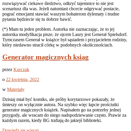
rozwiązywać ciekawe śledztwo, odkryć tajemnice to nie jest
scenariusz dla was. Jeżeli natomiast chcecie odgrywać postacie,
pograć emocjami stawiać waszym bohaterom dylematy i trudne
pytania będziecie się tu dobrze bawić.
(*) Mam tu jeden problem. Autorka nie zaznaczając, że to jej
autorska modyfikacja pisze, że ojcem Laury jest Generał Spielsdorf.
Tymczasem Generał w książce był sąsiadem i przyjacielem rodziny,
który niedawno stracił córkę w podobnych okolicznościach.
Generator magicznych ksiąg
przez
Kurczak
o
22 kwietnia, 2022
w
Materiały
Dzisiaj miał być komiks, ale próby korytarzowe pokazały, że
śmieszy on wyłącznie autora. Na szybko więc łapcie prościutki
generator magicznych książek. Napisałem go na potrzeby jednej
przygody, ale wracam do niego nadspodziewanie często. Prawie za
każdym razem, kiedy BG trafiają do jakiejś biblioteki.
Dowiedz się więcej