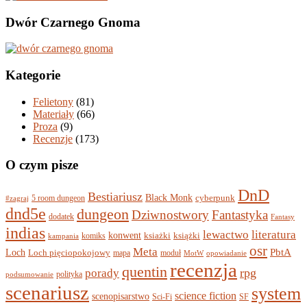
Dwór Czarnego Gnoma
Kategorie
Felietony
(81)
Materiały
(66)
Proza
(9)
Recenzje
(173)
O czym pisze
DnD
Bestiariusz
Black Monk
5 room dungeon
cyberpunk
#zagraj
dnd5e
dungeon
Dziwnostwory
Fantastyka
dodatek
Fantasy
indias
lewactwo
literatura
konwent
komiks
ksiażki
książki
kampania
osr
Meta
PbtA
Loch
Loch pięciopokojowy
mapa
moduł
MotW
opowiadanie
recenzja
quentin
rpg
porady
polityka
podsumowanie
scenariusz
system
science fiction
scenopisarstwo
Sci-Fi
SF