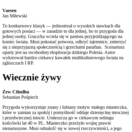
Vaesen
Jan Milewski
To konkursowy klasyk — jednostrzał o wysokich stawkach dla
gotowych postaci — w zasadzie to dla jednej, bo to przygoda dla
jednej osoby. Gracz/ka wciela się w pastora przyjeżdżającego na
koniec świata. Musi pokonać potwora, odkryć tajemnice, zmierzyć
się z nieprzyjazną społecznością i grzechami parafian. Scenariusz
oparty jest na swobodnej eksploracja dzikiego Polesia. Autor
wykreował bardzo ciekawy kawałek multikulturowego świata na
zgliszczach I RP.
Wiecznie żywy
Zew Cthulhu
Sebastian Pośpiech
Przygoda wykorzystuje znany i lubiany motyw małego miasteczka,
które w zamian za spokój i pomyślność oddaje dziesięcinę mrocznej
i przedwiecznej istocie. Umieszcza go w ciekawym settingu
końcówki lat 40 w PL. Miasteczko przeżyło wojnę prawie
nienaruszone. Musi odnaleźć się w nowej rzeczywistości, a jego