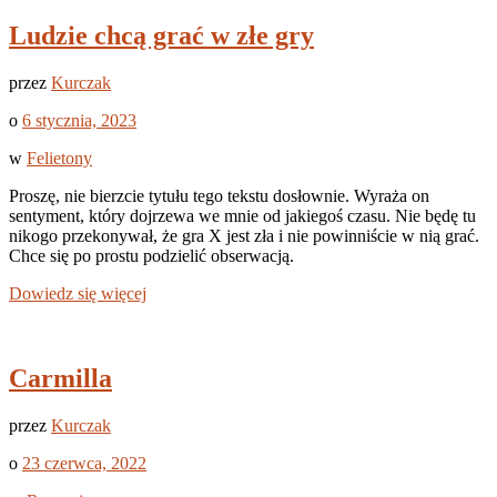
Ludzie chcą grać w złe gry
przez
Kurczak
o
6 stycznia, 2023
w
Felietony
Proszę, nie bierzcie tytułu tego tekstu dosłownie. Wyraża on
sentyment, który dojrzewa we mnie od jakiegoś czasu. Nie będę tu
nikogo przekonywał, że gra X jest zła i nie powinniście w nią grać.
Chce się po prostu podzielić obserwacją.
Dowiedz się więcej
Carmilla
przez
Kurczak
o
23 czerwca, 2022