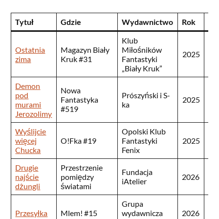
Tytuł
Gdzie
Wydawnictwo
Rok
IS
Klub
Ostatnia
Magazyn Biały
Miłośników
25
2025
zima
Kruk #31
Fantastyki
63
„Biały Kruk”
Demon
Nowa
pod
Prószyński i S-
08
Fantastyka
2025
murami
ka
13
#519
Jerozolimy
Wyślijcie
Opolski Klub
27
więcej
O!Fka #19
Fantastyki
2025
97
Chucka
Fenix
Drugie
Przestrzenie
97
Fundacja
najście
pomiędzy
2026
96
iAtelier
dżungli
światami
8
Grupa
27
Przesyłka
Mlem! #15
wydawnicza
2026
32