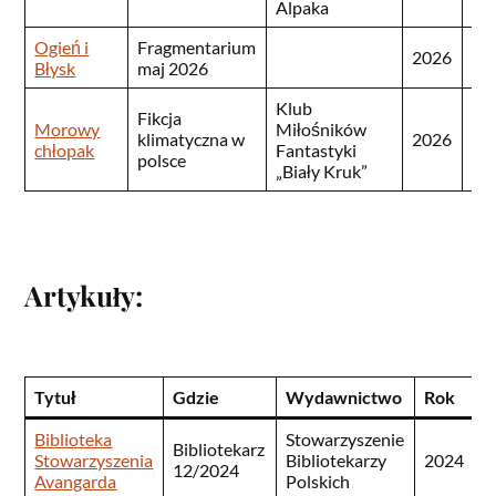
Alpaka
Ogień i
Fragmentarium
2026
Błysk
maj 2026
Klub
Fikcja
97
Morowy
Miłośników
klimatyczna w
2026
96
chłopak
Fantastyki
polsce
8
„Biały Kruk”
Artykuły:
Tytuł
Gdzie
Wydawnictwo
Rok
I
Biblioteka
Stowarzyszenie
Bibliotekarz
0
Stowarzyszenia
Bibliotekarzy
2024
12/2024
4
Avangarda
Polskich