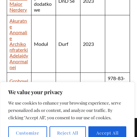
DnD 5e
2023
Major
dodatko
Nerdery
we
Akuratn
e
Anomali
e
Archiko
Moduł
Durf
2023
nfraterki
Adelajdy
Anormal
nej
978-83-
Grobowi
Moduł
DnD 5e
2024
968796-
ec krwi
0-8
We value your privacy
We use cookies to enhance your browsing experience, serve
personalized ads or content, and analyze our traffic. By
clicking "Accept All", you consent to our use of cookies.
&
OPARTE NA
WORDPRESS
THEME BY
ANDERS NORÉN
Customize
Reject All
Accept All