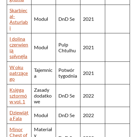
Skarbiec
al-
Moduł
DnD 5e
2021
Asturlab
i
I dolina
czerwien
Pulp
Moduł
2021
ią
Chtulhu
spłynęła
W oku
Tajemnic
Potwór
patrzące
2021
a
tygodnia
go
Księga
Zasady
sztormó
dodatko
DnD 5e
2022
w vol. 1
we
Dziewiąt
Moduł
DnD 5e
2022
a Fala
Minor
Materiał
Chest of
y