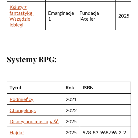
Ksiuty z
9
fantastyką:
Emarginacje
Fundacja
2025
9
Wszędzie
1
iAtelier
3
lebiegi
Systemy RPG:
Tytuł
Rok
ISBN
Podmieńcy
2021
Changelings
2022
Disneyland musi upaść
2025
Hajda!
2025
978-83-968796-2-2