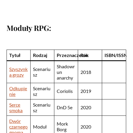
Moduły RPG:
Tytuł
Rodzaj
Przeznaczenie
Rok
ISBN/ISSN
Shadowr
Szyszynk
Scenariu
un
2018
a grozy
sz
anarchy
Odkupie
Scenariu
Coriolis
2019
nie
sz
Serce
Scenariu
DnD 5e
2020
smoka
sz
Dwór
Mork
czarnego
Moduł
2020
Borg
gnoma