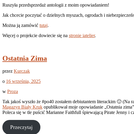
Ruszyła przedsprzedaż antologii z moim opowiadaniem!
Jak chcecie poczytać o dzielnych myszach, ogrodach i niebezpiecz
Można ją zamówić
tutaj
.
Więcej o projekcie dowiecie się na
stronie iatelier
.
Ostatnia Zima
przez
Kurczak
o
16 września, 2025
w
Proza
Tak jakoś wyszło że #po40 zostałem debiutantem literackim 🙂 (Na razi
Magazyn Biały Kruk
opublikował moje opowiadanie „Ostatnia zima” tr
Poleca się w tle puścić Marianne Faithfull śpiewającą Pirate Jenny i c
Przeczytaj