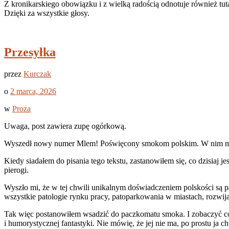
Z kronikarskiego obowiązku i z wielką radością odnotuje również tut
Dzięki za wszystkie głosy.
Przesyłka
przez
Kurczak
o
2 marca, 2026
w
Proza
Uwaga, post zawiera zupę ogórkową.
Wyszedł nowy numer Mlem! Poświęcony smokom polskim. W nim moj
Kiedy siadałem do pisania tego tekstu, zastanowiłem się, co dzisiaj j
pierogi.
Wyszło mi, że w tej chwili unikalnym doświadczeniem polskości są p
wszystkie patologie rynku pracy, patoparkowania w miastach, rozwija
Tak więc postanowiłem wsadzić do paczkomatu smoka. I zobaczyć co s
i humorystycznej fantastyki. Nie mówię, że jej nie ma, po prostu ja 