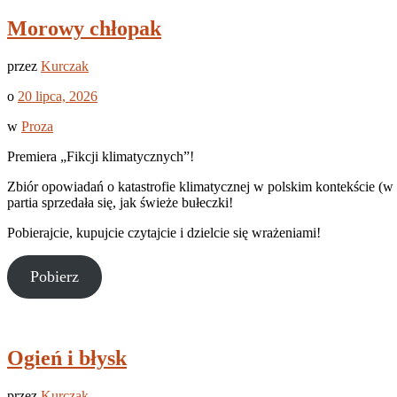
Morowy chłopak
przez
Kurczak
o
20 lipca, 2026
w
Proza
Premiera „Fikcji klimatycznych”!
Zbiór opowiadań o katastrofie klimatycznej w polskim kontekście (
partia sprzedała się, jak świeże bułeczki!
Pobierajcie, kupujcie czytajcie i dzielcie się wrażeniami!
Pobierz
Ogień i błysk
przez
Kurczak