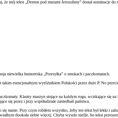
aj, że mój tekst „Demon pod murami Jerozolimy” dostał nominacje do n
a niewielka humoreska „Przesyłka” o smokach i paczkomatach.
est takim esencjonalnym wyróżnikiem Polskości przez duże P. No przecie
aczkomaty. Klastry maszyn stojące na każdym rogu, wciskające się na 
jące się przez i przy współudziale zaniedbań państwa.
ię stanie. Przy czym robiłem wszystko, żeby ten tekst był lekki i zab
chwiałbym dookoła siebie więcej. Chyba wyszło nieźle, bo tekst przeszed