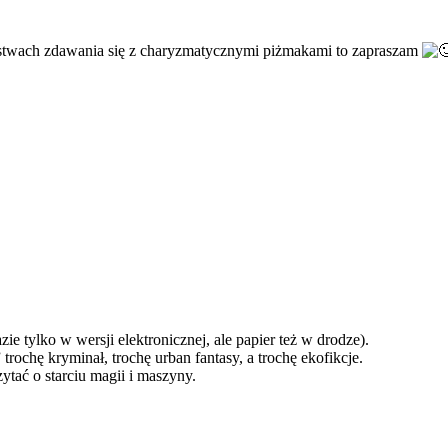
eństwach zdawania się z charyzmatycznymi piżmakami to zapraszam
e tylko w wersji elektronicznej, ale papier też w drodze).
ochę kryminał, trochę urban fantasy, a trochę ekofikcje.
zytać o starciu magii i maszyny.