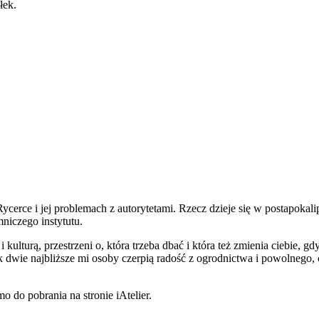
łek.
cerce i jej problemach z autorytetami. Rzecz dzieje się w postapokal
iczego instytutu.
kulturą, przestrzeni o, która trzeba dbać i która też zmienia ciebie, gd
k dwie najbliższe mi osoby czerpią radość z ogrodnictwa i powolnego,
o do pobrania na stronie iAtelier.