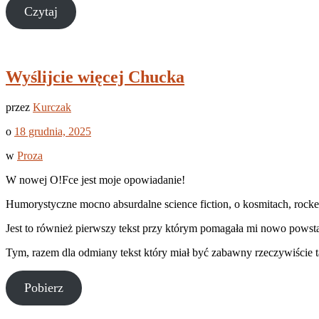
Czytaj
Wyślijcie więcej Chucka
przez
Kurczak
o
18 grudnia, 2025
w
Proza
W nowej O!Fce jest moje opowiadanie!
Humorystyczne mocno absurdalne science fiction, o kosmitach, rockend
Jest to również pierwszy tekst przy którym pomagała mi nowo powst
Tym, razem dla odmiany tekst który miał być zabawny rzeczywiście t
Pobierz