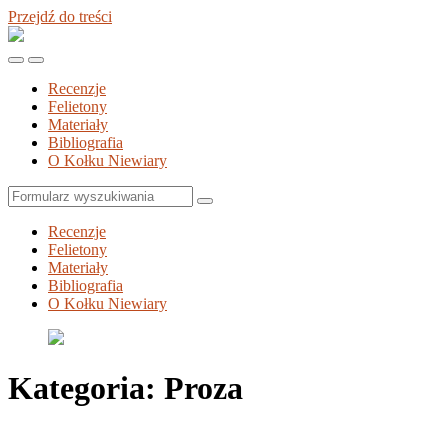
Przejdź do treści
Kołek
Niewiary
Przełącz
Przełącz
menu
pole
Recenzje
mobilne
wyszukiwania
Felietony
Materiały
Bibliografia
O Kołku Niewiary
Szukaj
Recenzje
Felietony
Materiały
Bibliografia
O Kołku Niewiary
Kategoria:
Proza