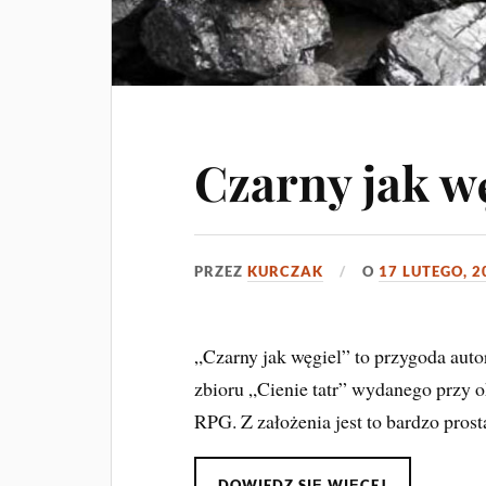
Czarny jak w
PRZEZ
KURCZAK
O
17 LUTEGO, 2
„Czarny jak węgiel” to przygoda aut
zbioru „Cienie tatr” wydanego przy o
RPG. Z założenia jest to bardzo prost
DOWIEDZ SIĘ WIĘCEJ