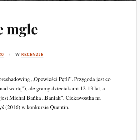
e mgle
20
W
RECENZJE
foreshadowing „Opowieści Pętli”. Przygoda jest co
nad wartą”), ale gramy dzieciakami 12-13 lat, a
m jest Michał Bańka „Baniak”. Ciekawostka na
dyś (2016) w konkursie Quentin.