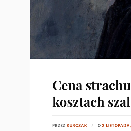
Cena strachu 
kosztach sza
PRZEZ
KURCZAK
O
2 LISTOPADA,