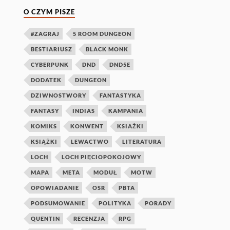
O CZYM PISZE
#ZAGRAJ
5 ROOM DUNGEON
BESTIARIUSZ
BLACK MONK
CYBERPUNK
DND
DND5E
DODATEK
DUNGEON
DZIWNOSTWORY
FANTASTYKA
FANTASY
INDIAS
KAMPANIA
KOMIKS
KONWENT
KSIAŻKI
KSIĄŻKI
LEWACTWO
LITERATURA
LOCH
LOCH PIĘCIOPOKOJOWY
MAPA
META
MODUŁ
MOTW
OPOWIADANIE
OSR
PBTA
PODSUMOWANIE
POLITYKA
PORADY
QUENTIN
RECENZJA
RPG