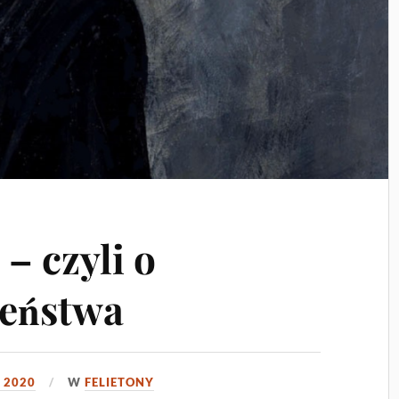
– czyli o
leństwa
 2020
W
FELIETONY