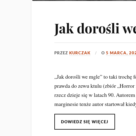
Jak dorośli w
PRZEZ
KURCZAK
O
5 MARCA, 20
„Jak dorośli we mgle” to taki trochę 
prawda do zewu ktulu (zbiór „Horror 
rzecz dzieje się w latach 90. Autore
marginesie tenże autor startował kie
DOWIEDZ SIĘ WIĘCEJ