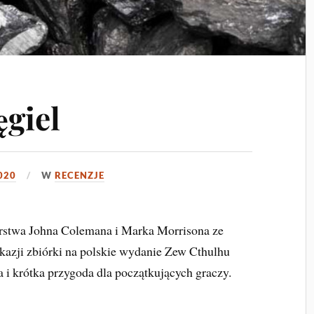
ęgiel
020
W
RECENZJE
orstwa Johna Colemana i Marka Morrisona ze
kazji zbiórki na polskie wydanie Zew Cthulhu
a i krótka przygoda dla początkujących graczy.