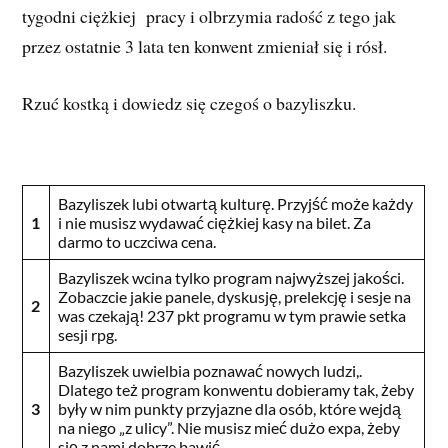
tygodni ciężkiej pracy i olbrzymia radość z tego jak
przez ostatnie 3 lata ten konwent zmieniał się i rósł.
Rzuć kostką i dowiedz się czegoś o bazyliszku.
Bazyliszek lubi otwartą kulturę. Przyjść może każdy
1
i nie musisz wydawać ciężkiej kasy na bilet. Za
darmo to uczciwa cena.
Bazyliszek wcina tylko program najwyższej jakości.
Zobaczcie jakie panele, dyskusję, prelekcję i sesje na
2
was czekają! 237 pkt programu w tym prawie setka
sesji rpg.
Bazyliszek uwielbia poznawać nowych ludzi,.
Dlatego też program konwentu dobieramy tak, żeby
3
były w nim punkty przyjazne dla osób, które wejdą
na niego „z ulicy”. Nie musisz mieć dużo expa, żeby
się z nami dobrze bawić.