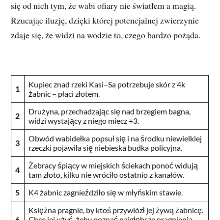
się od nich tym, że wabi ofiary nie światłem a magią.
Rzucając iluzję, dzięki której potencjalnej zwierzynie
zdaje się, że widzi na wodzie to, czego bardzo pożąda.
Kupiec znad rzeki Kasi–Sa potrzebuje skór z 4k
1
żabnic – płaci złotem.
Drużyna, przechadzając się nad brzegiem bagna,
2
widzi wystający z niego miecz +3.
Obwód wabidełka popsuł się i na środku niewielkiej
3
rzeczki pojawiła się niebieska budka policyjna.
Żebracy śpiący w miejskich ściekach ponoć widują
4
tam złoto, kilku nie wróciło ostatnio z kanałów.
5
K4 żabnic zagnieździło się w młyńskim stawie.
Księżna pragnie, by ktoś przywiózł jej żywą żabnicę.
6
Chce jej użyć, żeby poznać najgłębsze pragnienia