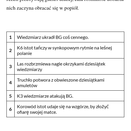
nich zaczyna obracać się w popiół.
1
Wiedzmiarz ukradł BG coś cennego.
K6 istot tańczy w synkopowym rytmie na leśnej
2
polanie
Las rozbrzmiewa nagle okrzykami dziesiątek
3
wiedzmiarzy
Truchło potwora z obwieszone dziesiątkami
4
amuletów
5
K3 wiedzmiarze atakują BG.
Korowód istot udaje się na wzgórze, by złożyć
6
ofiarę swojej matce.