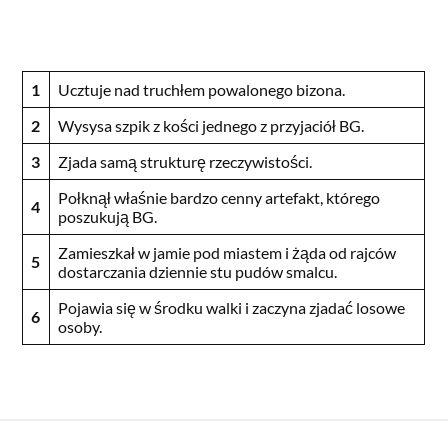
1
Ucztuje nad truchłem powalonego bizona.
2
Wysysa szpik z kości jednego z przyjaciół BG.
3
Zjada samą strukturę rzeczywistości.
Połknął właśnie bardzo cenny artefakt, którego
4
poszukują BG.
Zamieszkał w jamie pod miastem i żąda od rajców
5
dostarczania dziennie stu pudów smalcu.
Pojawia się w środku walki i zaczyna zjadać losowe
6
osoby.