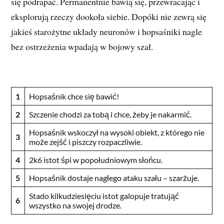
się podrapać. Permanentnie bawią się, przewracając i
eksplorują rzeczy dookoła siebie. Dopóki nie zewrą się
jakieś starożytne układy neuronów i hopsaśniki nagle
bez ostrzeżenia wpadają w bojowy szał.
1
Hopsaśnik chce się bawić!
2
Szczenie chodzi za tobą i chce, żeby je nakarmić.
Hopsaśnik wskoczył na wysoki obiekt, z którego nie
3
może zejść i piszczy rozpaczliwie.
4
2k6 istot śpi w popołudniowym słońcu.
5
Hopsaśnik dostaje nagłego ataku szału – szarżuje.
Stado kilkudziesięciu istot galopuje tratująć
6
wszystko na swojej drodze.