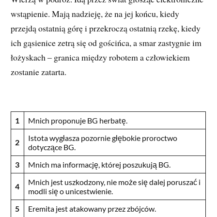
wstąpienie. Mają nadzieję, że na jej końcu, kiedy
przejdą ostatnią górę i przekroczą ostatnią rzekę, kiedy
ich gąsienice zetrą się od gościńca, a smar zastygnie im
łożyskach – granica między robotem a człowiekiem
zostanie zatarta.
1
Mnich proponuje BG herbatę.
Istota wygłasza pozornie głębokie proroctwo
2
dotyczące BG.
3
Mnich ma informację, której poszukują BG.
Mnich jest uszkodzony, nie może się dalej poruszać i
4
modli się o unicestwienie.
5
Eremita jest atakowany przez zbójców.