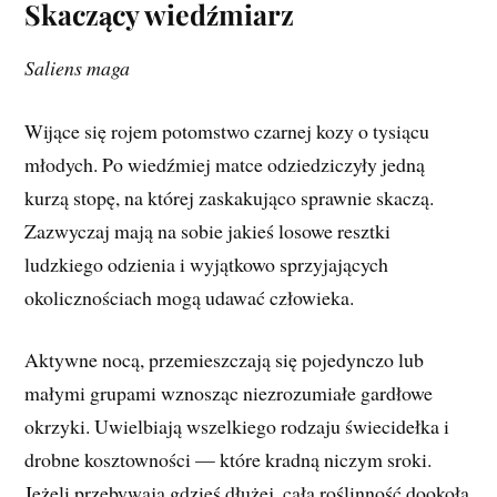
Skaczący wiedźmiarz
Saliens maga
Wijące się rojem potomstwo czarnej kozy o tysiącu
młodych. Po wiedźmiej matce odziedziczyły jedną
kurzą stopę, na której zaskakująco sprawnie skaczą.
Zazwyczaj mają na sobie jakieś losowe resztki
ludzkiego odzienia i wyjątkowo sprzyjających
okolicznościach mogą udawać człowieka.
Aktywne nocą, przemieszczają się pojedynczo lub
małymi grupami wznosząc niezrozumiałe gardłowe
okrzyki. Uwielbiają wszelkiego rodzaju świecidełka i
drobne kosztowności — które kradną niczym sroki.
Jeżeli przebywają gdzieś dłużej, cała roślinność dookoła