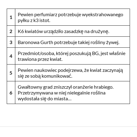
Pewien perfumiarz potrzebuje wyekstrahowanego
1
pyłku z k3 istot.
2
K6 kwiatów urządziło zasadzkę na drużynę.
3
Baronowa Gurth potrzebuje takiej rośliny żywej.
Przedmiot/osoba, której poszukują BG, jest właśnie
4
trawiona przez kwiat.
Pewien naukowiec podejrzewa, że kwiat zaczynają
5
się ze sobą komunikować.
Gwałtowny grad zniszczył oranżerie hrabiego.
6
Przetrzymywana w niej nielegalnie roślina
wydostała się do miasta…