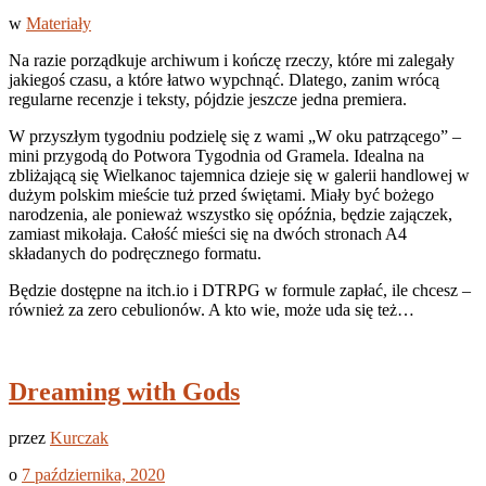
w
Materiały
Na razie porządkuje archiwum i kończę rzeczy, które mi zalegały
jakiegoś czasu, a które łatwo wypchnąć. Dlatego, zanim wrócą
regularne recenzje i teksty, pójdzie jeszcze jedna premiera.
W przyszłym tygodniu podzielę się z wami „W oku patrzącego” –
mini przygodą do Potwora Tygodnia od Gramela. Idealna na
zbliżającą się Wielkanoc tajemnica dzieje się w galerii handlowej w
dużym polskim mieście tuż przed świętami. Miały być bożego
narodzenia, ale ponieważ wszystko się opóźnia, będzie zajączek,
zamiast mikołaja. Całość mieści się na dwóch stronach A4
składanych do podręcznego formatu.
Będzie dostępne na itch.io i DTRPG w formule zapłać, ile chcesz –
również za zero cebulionów. A kto wie, może uda się też…
Dreaming with Gods
przez
Kurczak
o
7 października, 2020