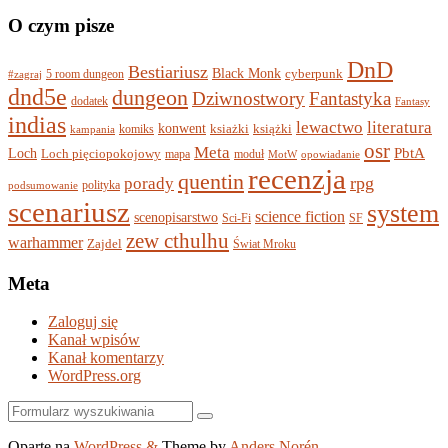
O czym pisze
DnD
Bestiariusz
Black Monk
5 room dungeon
cyberpunk
#zagraj
dnd5e
dungeon
Dziwnostwory
Fantastyka
dodatek
Fantasy
indias
lewactwo
literatura
konwent
komiks
ksiażki
książki
kampania
osr
Meta
PbtA
Loch
Loch pięciopokojowy
mapa
moduł
MotW
opowiadanie
recenzja
quentin
rpg
porady
polityka
podsumowanie
scenariusz
system
science fiction
scenopisarstwo
Sci-Fi
SF
zew cthulhu
warhammer
Zajdel
Świat Mroku
Meta
Zaloguj się
Kanał wpisów
Kanał komentarzy
WordPress.org
Szukaj
Oparte na
WordPress
&
Theme by
Anders Norén