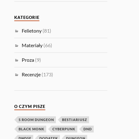
KATEGORIE
Felietony
(81)
Materiały
(66)
Proza
(9)
Recenzje
(173)
O CZYM PISZE
5 ROOM DUNGEON
BESTIARIUSZ
BLACK MONK
CYBERPUNK
DND
DND5E
DODATEK
DUNGEON