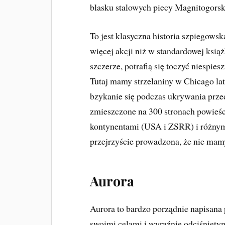
blasku stalowych piecy Magnitogors
To jest klasyczna historia szpiegows
więcej akcji niż w standardowej ksią
szczerze, potrafią się toczyć niespies
Tutaj mamy strzelaniny w Chicago la
bzykanie się podczas ukrywania prze
zmieszczone na 300 stronach powieśc
kontynentami (USA i ZSRR) i różnymi 
przejrzyście prowadzona, że nie mamy
Aurora
Aurora to bardzo porządnie napisana
swoimi celami i wyraźnie odciśnięty