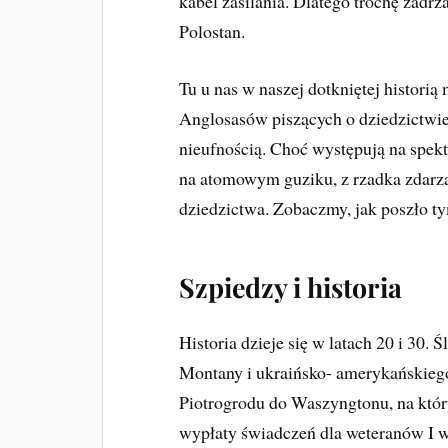
kabel zasilania. Dlatego trochę zadr
Polostan.
Tu u nas w naszej dotkniętej historią
Anglosasów piszących o dziedzictwie
nieufnością. Choć występują na spek
na atomowym guziku, z rzadka zdarza
dziedzictwa. Zobaczmy, jak poszło t
Szpiedzy i historia
Historia dzieje się w latach 20 i 30
Montany i ukraińsko- amerykańskiego
Piotrogrodu do Waszyngtonu, na któ
wypłaty świadczeń dla weteranów I wo