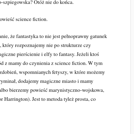
o-szpiegowska? Otóż nie do końca.
owieść science fiction.
ie, że fantastyka to nie jest pełnoprawny gatunek
zu, który rozpoznajemy nie po strukturze czy
iczne pierścienie i elfy to fantasy. Jeżeli ktoś
wód z mamy do czynienia z science fiction. W tym
, zdobień, wspomnianych fetyszy, w które możemy
 kryminał, dodajemy magiczne miasto i mamy
), albo bierzemy powieść marynistyczno-wojskowa,
 Harrington). Jest to metoda tyleż prosta, co