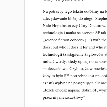
Na potrzeby tego tekstu odłóżmy na b
zdecydowanie bliżej do niego. Steph
Nalo Hopkinson czy Cory Doctorow. T
technologia i nauka są esencja SF ta
„science fiction concern (…) with th
does, but who it does it for and who 
technologii (zastąpienie żaglowców 
mówić wtedy, kiedy opisuje ona konse
społeczeństwa. Czyli to, że w powieś
żeby to było SF, potrzebne jest np. op
czasu) wpłyną na postępującą alienac
„Jeżeli chcesz napisać dobrą SF, wymy
przez nią nieszczęśliwy”