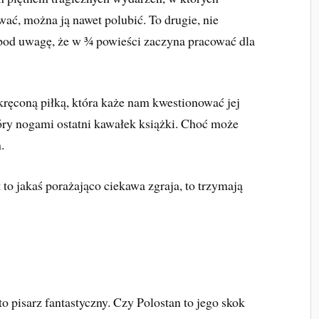
ać, można ją nawet polubić. To drugie, nie
 pod uwagę, że w ¾ powieści zaczyna pracować dla
kręconą piłką, która każe nam kwestionować jej
ry nogami ostatni kawałek książki. Choć może
.
t to jakaś porażająco ciekawa zgraja, to trzymają
to pisarz fantastyczny. Czy Polostan to jego skok