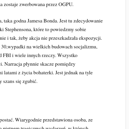
ka zostaje zwerbowana przez OGPU.
ka, taka godna Jamesa Bonda. Jest tu zdecydowanie
żki Stephensona, które to powiedzmy sobie
znie i tak, żeby akcja nie przeszkadzała ekspozycji.
t 30,wypadki na wielkich budowach socjalizmu,
d FBI i wiele innych rzeczy. Wszystko
i. Narracja płynnie skacze pomiędzy
latami z życia bohaterki. Jest jednak na tyle
 szans się zgubić.
 postać. Wiarygodnie przedstawiona osoba, ze
m piętnem tragicznych wydarzeń, w których