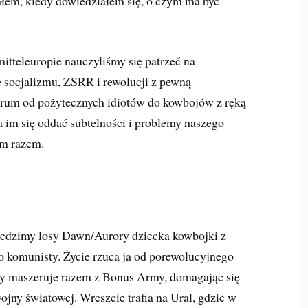
żałem, kiedy dowiedziałem się, o czym ma być
 mitteleuropie nauczyliśmy się patrzeć na
 socjalizmu, ZSRR i rewolucji z pewną
trum od pożytecznych idiotów do kowbojów z ręką
 im się oddać subtelności i problemy naszego
ym razem.
. Śledzimy losy Dawn/Aurory dziecka kowbojki z
 komunisty. Życie rzuca ja od porewolucyjnego
ry maszeruje razem z Bonus Army, domagając się
jny światowej. Wreszcie trafia na Ural, gdzie w