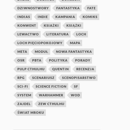
DZIWNOSTWORY
FANTASTYKA
FATE
INDIAS
INDIE
KAMPANIA
KOMIKS
KONWENT
KSIAŻKI
KSIĄŻKI
LEWACTWO
LITERATURA
LOCH
LOCH PIĘCIOPOKOJOWY
MAPA
META
MODUŁ
NOWA FANTASTYKA
OSR
PBTA
POLITYKA
PORADY
PULP CTHULHU
QUENTIN
RECENZJA
RPG
SCENARIUSZ
SCENOPISARSTWO
SCI-FI
SCIENCE FICTION
SF
SYSTEM
WARHAMMER
WOD
ZAJDEL
ZEW CTHULHU
ŚWIAT MROKU