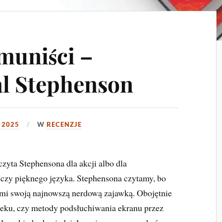
muniści –
al Stephenson
 2025
W
RECENZJE
czyta Stephensona dla akcji albo dla
czy pięknego języka. Stephensona czytamy, bo
 nami swoją najnowszą nerdową zajawką. Obojętnie
eku, czy metody podsłuchiwania ekranu przez