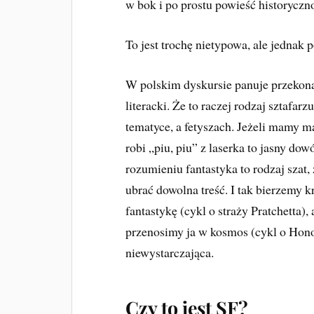
w bok i po prostu powieść historyczn
To jest trochę nietypowa, ale jednak p
W polskim dyskursie panuje przekonan
literacki. Że to raczej rodzaj sztafar
tematyce, a fetyszach. Jeżeli mamy mag
robi „piu, piu” z laserka to jasny do
rozumieniu fantastyka to rodzaj szat
ubrać dowolna treść. I tak bierzemy
fantastykę (cykl o straży Pratchetta
przenosimy ja w kosmos (cykl o Honor
niewystarczająca.
Czy to jest SF?